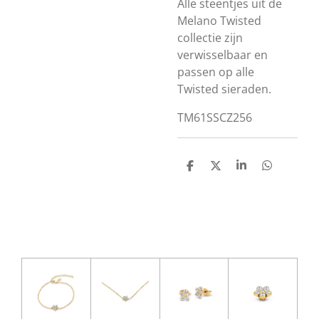
Alle steentjes uit de
Melano Twisted
collectie zijn
verwisselbaar en
passen op alle
Twisted sieraden.
TM61SSCZ256
D
D
S
D
e
e
h
e
l
e
a
l
e
l
r
e
n
e
n