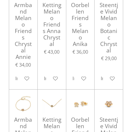
Armba
Ketting
Oorbel
Steentj
nd
Melan
len
e Vivid
Melan
o
Friend
Melan
o
Friend
s
o
Friend
s Anna
Melan
Botani
s
Chryst
o
c
Chryst
al
Anika
Chryst
al
al
€ 43,00
€ 36,00
Annie
€ 29,00
€ 34,00
In winkelwagen
In winkelwagen
In winkelwagen
In winkelwag
Armba
Ketting
Oorbel
Steentj
nd
Melan
len
e Vivid