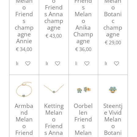
Melan
o
Friend
Melan
o
Friend
s
o
Friend
s Anna
Melan
Botani
s
champ
o
c
champ
agne
Anika
champ
agne
Champ
agne
€ 43,00
Annie
agne
€ 29,00
€ 34,00
€ 36,00
In winkelwagen
In winkelwagen
In winkelwagen
In winkelwag
Armba
Ketting
Oorbel
Steentj
nd
Melan
len
e Vivid
Melan
o
Friend
Melan
o
Friend
s
o
Friend
s Anna
Melan
Botani