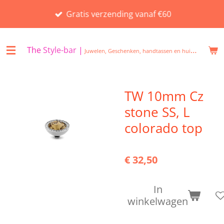
Ga
Gratis verzending vanaf €60
direct
naar
de
The
Style-bar
|
Juwelen, Geschenken, handtassen en huisgeuren in Beveren
hoofdinhoud
TW 10mm Cz
stone SS, L
colorado top
€ 32,50
In
winkelwagen