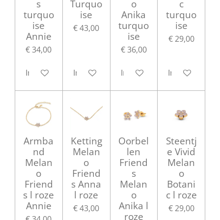
s
Turquo
o
c
turquo
ise
Anika
turquo
ise
turquo
ise
€ 43,00
Annie
ise
€ 29,00
€ 34,00
€ 36,00
In winkelwagen
In winkelwagen
In winkelwagen
In winkelwag
Armba
Ketting
Oorbel
Steentj
nd
Melan
len
e Vivid
Melan
o
Friend
Melan
o
Friend
s
o
Friend
s Anna
Melan
Botani
s l roze
l roze
o
c l roze
Annie
Anika l
€ 43,00
€ 29,00
roze
€ 34,00