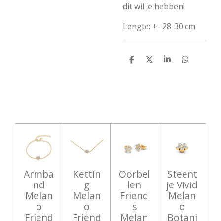
dit wil je hebben!
Lengte: +- 28-30 cm
D
D
S
D
e
e
h
e
l
e
a
l
e
l
r
e
n
e
n
Armba
Kettin
Oorbel
Steent
nd
g
len
je Vivid
Melan
Melan
Friend
Melan
o
o
s
o
Friend
Friend
Melan
Botani