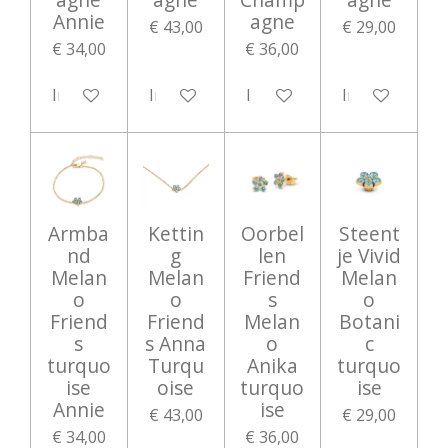
Annie
agne
€ 43,00
€ 29,00
€ 34,00
€ 36,00
In winkelwagen
In winkelwagen
In winkelwagen
In winkelwag
Armba
Kettin
Oorbel
Steent
nd
g
len
je Vivid
Melan
Melan
Friend
Melan
o
o
s
o
Friend
Friend
Melan
Botani
s
s Anna
o
c
turquo
Turqu
Anika
turquo
ise
oise
turquo
ise
Annie
ise
€ 43,00
€ 29,00
€ 34,00
€ 36,00