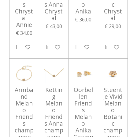
s
s Anna
o
c
Chryst
Chryst
Anika
Chryst
al
al
al
€ 36,00
Annie
€ 43,00
€ 29,00
€ 34,00
In winkelwagen
In winkelwagen
In winkelwagen
In winkelwag
Armba
Kettin
Oorbel
Steent
nd
g
len
je Vivid
Melan
Melan
Friend
Melan
o
o
s
o
Friend
Friend
Melan
Botani
s
s Anna
o
c
champ
champ
Anika
champ
agne
agne
Champ
agne