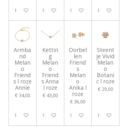
In winkelwagen
In winkelwagen
In winkelwagen
In winkelwag
Armba
Kettin
Oorbel
Steent
nd
g
len
je Vivid
Melan
Melan
Friend
Melan
o
o
s
o
Friend
Friend
Melan
Botani
s l roze
s Anna
o
c l roze
Annie
l roze
Anika l
€ 29,00
roze
€ 34,00
€ 43,00
€ 36,00
In winkelwagen
In winkelwagen
In winkelwagen
In winkelwag