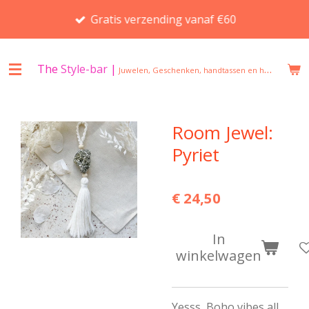
Ga
Gratis verzending vanaf €60
direct
naar
de
The
Style-bar
|
Juwelen, Geschenken, handtassen en huisgeuren in Beveren
hoofdinhoud
Room Jewel:
Pyriet
€ 24,50
In
winkelwagen
Yesss, Boho vibes all