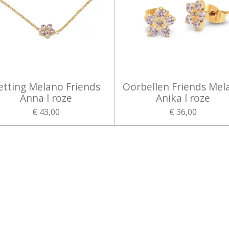
etting Melano Friends
Oorbellen Friends Mel
Anna l roze
Anika l roze
€ 43,00
€ 36,00