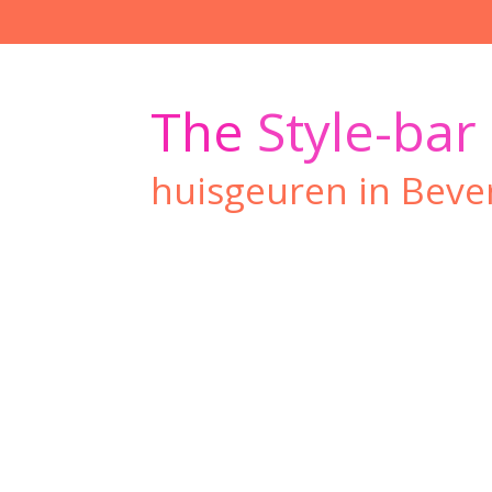
Ga
direct
naar
de
The
Style-bar
hoofdinhoud
huisgeuren in Beve