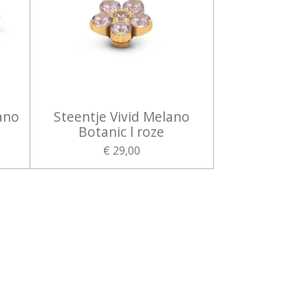
ano
Steentje Vivid Melano
Botanic l roze
€ 29,00