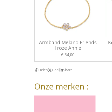
Armband Melano Friends
K
l roze Annie
€ 34,00
Delen
Deel
Share
Onze merken :