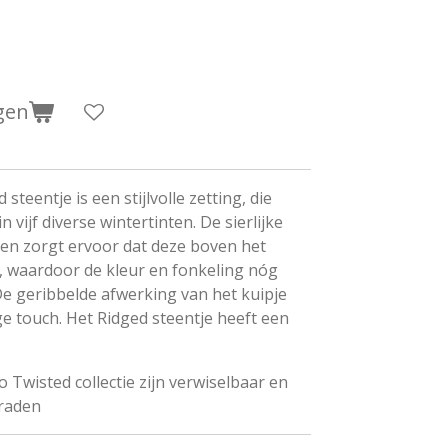
gen
teentje is een stijlvolle zetting, die
in vijf diverse wintertinten. De sierlijke
teen zorgt ervoor dat deze boven het
t, waardoor de kleur en fonkeling nóg
 De geribbelde afwerking van het kuipje
ge touch. Het Ridged steentje heeft een
o Twisted collectie zijn verwiselbaar en
eraden