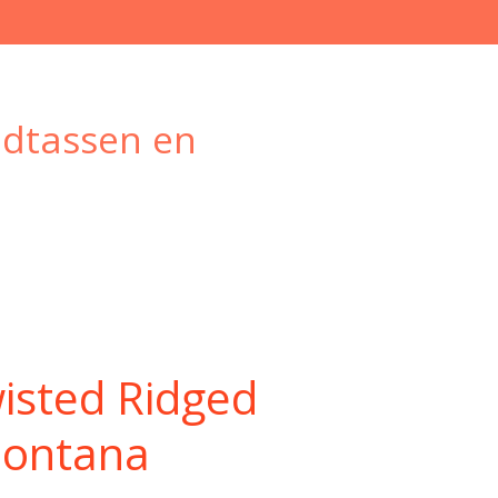
ndtassen en
isted Ridged
Montana